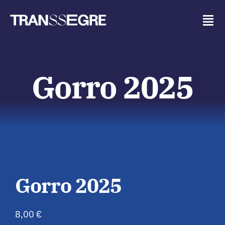
Vés
al
Tog
contingut
Navi
Transsegre (esborrany)
Gorro 2025
Programació
Inscripcions
Reglament
Gorro 2025
Fotografies
8,00
€
Blog