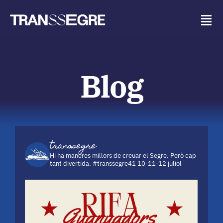
Vés
al
Tog
contingut
Navi
Transsegre (esborrany)
Blog
Programació
Inscripcions
transsegre
Reglament
Hi ha maneres millors de creuar el Segre.
Però cap
tant divertida.
#transsegre41 10-11-12 juliol
Fotografies
Blog