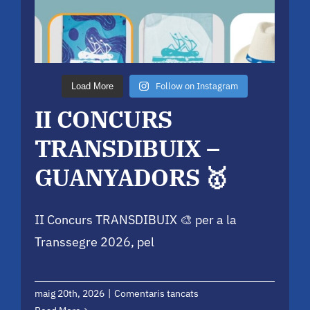
Follow on Instagram
Load More
II CONCURS
TRANSDIBUIX –
GUANYADORS 🥇
II Concurs TRANSDIBUIX 🎨 per a la
Transsegre 2026, pel
a
maig 20th, 2026
|
Comentaris tancats