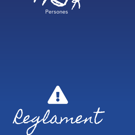
+15
K
Persones
Reglament