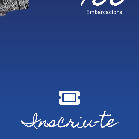
100
Embarcacions
Inscriu-te