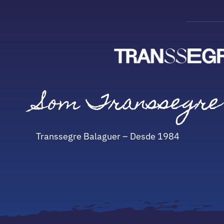
Vés
al
contingut
Som Transsegre
Transsegre Balaguer – Desde 1984