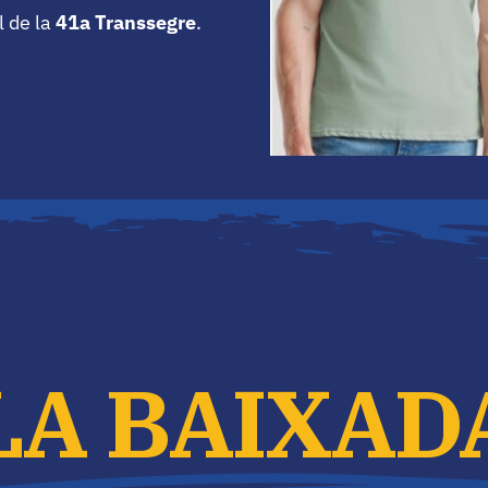
l de la
41a Transsegre
.
LA BAIXAD