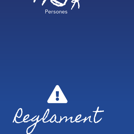
+15
K
Persones
Reglament