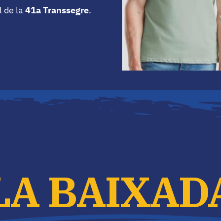
l de la
41a Transsegre
.
LA BAIXAD