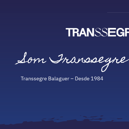
Vés
al
contingut
Som Transsegre
Transsegre Balaguer – Desde 1984